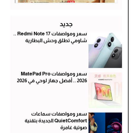
جديد
سعر ومواصفات Redmi Note 17 ..
شاومي تطلق وحش البطارية
سعر ومواصفات MatePad Pro
2026 .. أفضل جهاز لوحي في 2026
سعر ومواصفات سماعات
QuietComfort الجديدة بتقنية
صوتية غامرة