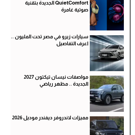
QuietComfort الجديدة بتقنية
صوتية غامرة
سيارات زيرو في مصر تحت المليون ..
اعرف التفاصيل
مواصفات نيسان تيكتون 2027
الجديدة .. مظهر رياضي
مميزات لاندروفر ديفندر موديل 2026