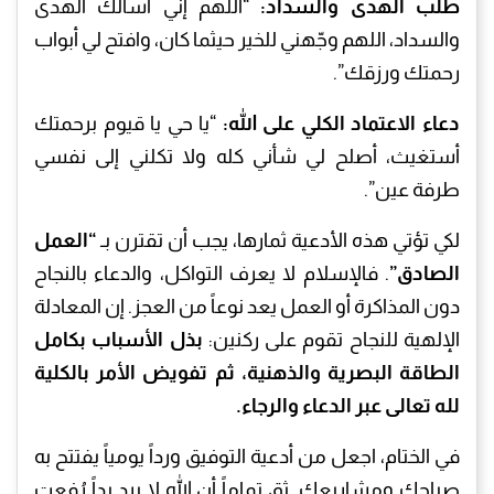
طلب الهدى والسداد:
“اللهم إني أسألك الهدى
والسداد، اللهم وجّهني للخير حيثما كان، وافتح لي أبواب
رحمتك ورزقك”.
دعاء الاعتماد الكلي على الله:
“يا حي يا قيوم برحمتك
أستغيث، أصلح لي شأني كله ولا تكلني إلى نفسي
طرفة عين”.
لكي تؤتي هذه الأدعية ثمارها، يجب أن تقترن بـ
“العمل
الصادق”
. فالإسلام لا يعرف التواكل، والدعاء بالنجاح
دون المذاكرة أو العمل يعد نوعاً من العجز. إن المعادلة
الإلهية للنجاح تقوم على ركنين:
بذل الأسباب بكامل
الطاقة البصرية والذهنية، ثم تفويض الأمر بالكلية
لله تعالى عبر الدعاء والرجاء.
في الختام، اجعل من أدعية التوفيق ورداً يومياً يفتتح به
صباحك ومشاريعك. ثق تماماً أن الله لا يرد يداً رُفعت