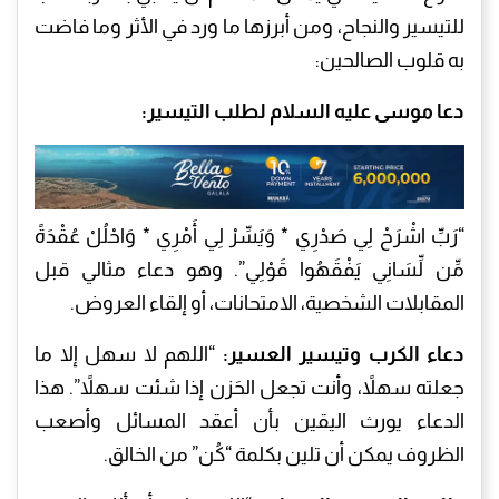
للتيسير والنجاح، ومن أبرزها ما ورد في الأثر وما فاضت
به قلوب الصالحين:
دعا موسى عليه السلام لطلب التيسير:
“رَبِّ اشْرَحْ لِي صَدْرِي * وَيَسِّرْ لِي أَمْرِي * وَاحْلُلْ عُقْدَةً
مِّن لِّسَانِي يَفْقَهُوا قَوْلِي”. وهو دعاء مثالي قبل
المقابلات الشخصية، الامتحانات، أو إلقاء العروض.
دعاء الكرب وتيسير العسير:
“اللهم لا سهل إلا ما
جعلته سهلاً، وأنت تجعل الحَزن إذا شئت سهلاً”. هذا
الدعاء يورث اليقين بأن أعقد المسائل وأصعب
الظروف يمكن أن تلين بكلمة “كُن” من الخالق.