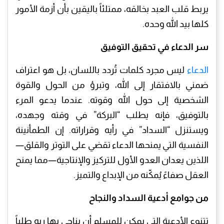
يربط قلب العبد بخالقه، ممتلئاً باليقين بأن أزمة الأمور
كلها بيد الله وحده.
سر الدعاء في تحقيق التوفيق
الدعاء
ليس مجرد كلمات تُردد باللسان، بل هو اعتراف
ضمني بالافتقار إلى الله، وتبرؤ من الحول والقوة
الشخصية إلى حول الله وقوته. عندما يدعو المرء
بالتوفيق، فإنه يطلب “البركة” في وقته وجهده،
ويستنزل “السداد” في رأيه وقراراته. إن الطمأنينة
النفسية التي يمنحها الدعاء تقضي على التوتر والقلق—
اللذين يعدان العدو الأول للتركيز والإنتاجية—مما يمنح
العقل صفاءً يُمكّنه من الإبداع والتميز.
من جوامع أدعية السداد والنجاح
تتنوع الأدعية التي يمكن للمسلم أن يناجي بها ربه طلباً