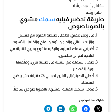
– فلفل أسود : رشّة
– ملح : رشّة
طريقة تحضير فيليه
سمك
مشوي
بالصويا صوص
في وعاء عميق، اخلطي صلصة الصويا مع العسل
والزيت النباتي والماء والثوم والملح والفلفل الأسود.
أضيفي سمك الفيليه، واتركيه منقوع بمزيج التتبيلة في
الثلاجة لحوالي ساعتين.
ضعي السمك مع التتبيلة في صينية فرن، وغلّفيها
بورق القصدير.
أدخلي الصينية إلى الفرن لحوالي 25 دقيقة حتى ينضج
السمك.
قدّمي سمك الفيليه المشوي بالصويا صوص ساخناً.
شارك هذا الموضوع: