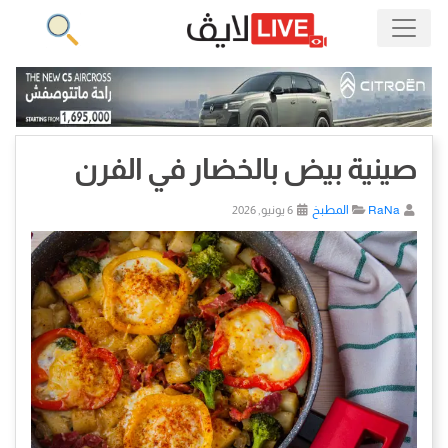
صينية بيض بالخضار في الفرن
RaNa
المطبخ
6 يونيو, 2026