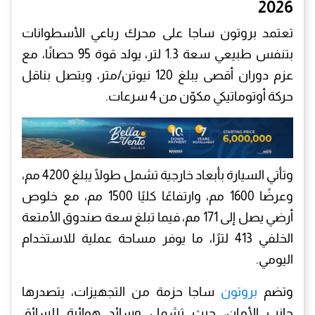
2026
تعتمد بروتون ساجا على محرك رباعي الأسطوانات
بتنفس طبيعي سعة 1.3 لتر، يولد قوة 95 حصانًا، مع
عزم دوران أقصى يبلغ 120 نيوتن/متر، ويتصل بناقل
حركة أوتوماتيكي مكوّن من 4 سرعات.
وتأتي السيارة بأبعاد خارجية تشمل طولًا يبلغ 4200 مم،
وعرضًا 1600 مم، وارتفاعًا كليًا 1500 مم، مع خلوص
أرضي يصل إلى 171 مم، فيما تبلغ سعة صندوق الأمتعة
الخلفي 413 لترًا، ما يوفر مساحة عملية للاستخدام
اليومي.
وتضم
بروتون
ساجا حزمة من التجهيزات، يتصدرها
جانب الأمان، حيث تشمل وسائد هوائية للسائق