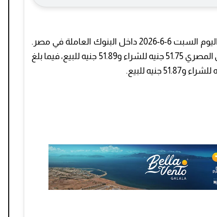
واصل الدولار استقراره أمام الجنيه المصري اليوم السبت 6-6-2026 داخل البنوك العاملة في مصر.
وسجل متوسط سعر الصرف بالبنك المركزي المصري 51.75 جنيه للشراء و51.89 جنيه للبيع، فيما بلغ