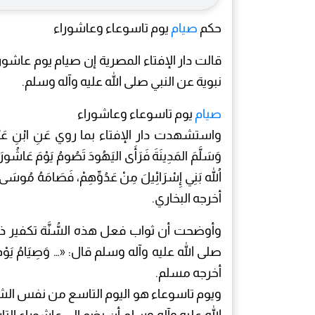
حكم
صيام
يوم تاسوعاء وعاشوراء
قالت دار الإفتاء المصرية إن صيام يوم عاشورا
نبوية عن النبي صلى الله عليه وآله وسلم.
صيام
يوم تاسوعاء وعاشوراء
واستشهدت دار الإفتاء بما روي عَنِ ابْنِ عَبَّاسٍ رَضِي
وَسَلَّمَ المَدِينَةَ فَرَأَى اليَهُودَ تَصُومُ يَوْمَ عَاشُورَا
اللهُ بَنِي إِسْرَائِيلَ مِنْ عَدُوِّهِمْ، فَصَامَهُ مُوسَى، ق
أخرجه البخاري.
وأوضحت أن ثواب فعل هذه السُّنَّة تكفير ذنوب
صلى الله عليه وآله وسلم قال: «… وَصِيَامُ يَوْمِ عَاشُورَا
أخرجه مسلم.
ويوم تاسوعاء هو اليوم التاسع من نفس الشهر