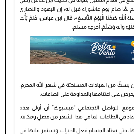
لتاسع في العام المقبل بقوله في حديث ابن عباس رضي
م لَمَّا صام يوم عاشوراء قيل له: إن اليهود والنصارى
ءَ اللهُ صُمْنَا الْيَوْمَ التَّاسِعَ»، قَالَ ابن عباس: فَلَمْ يَأْتِ
لهُ عَلَيْهِ وآله وَسَلَّمَ. أخرجه مسلم.
 بستٍّ من العبادات المستحبّة في شهر الله المحرم،
 يحرص على اغتنامها بالمداومة على الطاعات.
وقع التواصل الاجتماعي “فيسبوك” أن أولى هذه
تهاد في الطاعات، لما في هذا الشهر من فضلٍ ومكانة.
يها، حتى يعتاد المسلم فعل الخيرات ويستمر عليها في