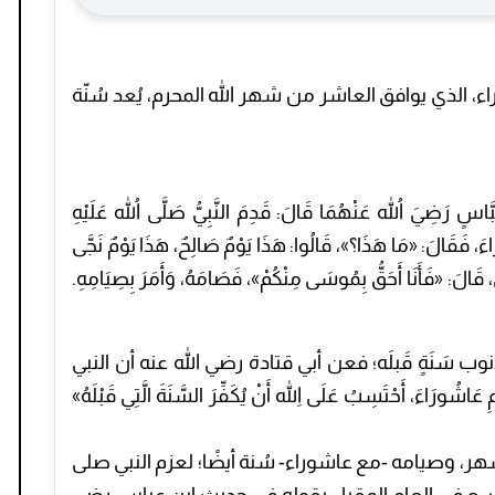
ء، الذي يوافق العاشر من شهر الله المحرم، يُعد سُنّة
َ اللهُ عَنْهُمَا قَالَ: قَدِمَ النَّبِيُّ صَلَّى اللهُ عَلَيْهِ
ءَ، فَقَالَ: «مَا هَذَا؟»، قَالُوا: هَذَا يَوْمٌ صَالِحٌ، هَذَا يَوْمٌ نَجَّى
َالَ: «فَأَنَا أَحَقُّ بِمُوسَى مِنْكُمْ»، فَصَامَهُ، وَأَمَرَ بِصِيَامِهِ.
 سَنَةٍ قَبلَه؛ فعن أبي قتادة رضي الله عنه أن النبي
ءَ، أَحْتَسِبُ عَلَى اللهِ أَنْ يُكَفِّرَ السَّنَةَ الَّتِي قَبْلَهُ»
، وصيامه -مع عاشوراء- سُنة أيضًا؛ لعزم النبي صلى