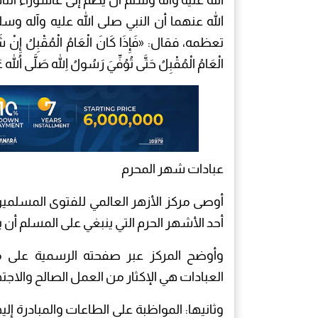
الله عليه وآله وسلم أن يضم إلى عاشوراء ا
الله عنهما أن النبي صلى الله عليه وآله وسل
تعظمه، فقال: «فَإِذَا كَانَ الْعَامُ الْمُقْبِلُ إِنْ شَا
الْعَامُ الْمُقْبِلُ حَتَّى تُوُفِّيَ رَسُولُ اللهِ صَلَّى ال
عبادات شهر المحرم
أوصى مركز الأزهر العالمي للفتوى المسلمين
أحد الأشهر الحرم التي ينبغي على المسلم أن
وأوضح المركز عبر صفحته الرسمية على م
العبادات هي الإكثار من العمل الصالح والاج
وثانيها: المواظبة على الطاعات والمبادرة إل