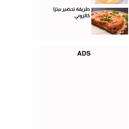
طريقة تحضير بيتزا
كالزوني
ADS