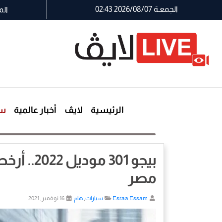
الجمعـة 2026/08/07 02:43
الم
الرئيسية
لايڤ
أخبار عالمية
سي
بيجو 301 
مصر
Esraa Essam
سيارات
,
هام
16 نوفمبر, 2021