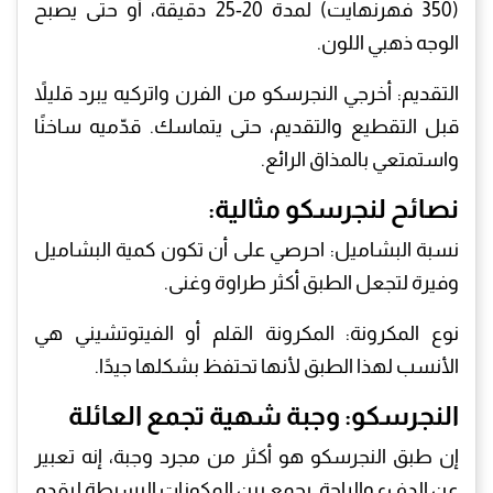
(350 فهرنهايت) لمدة 20-25 دقيقة، أو حتى يصبح
الوجه ذهبي اللون.
​التقديم: أخرجي النجرسكو من الفرن واتركيه يبرد قليلاً
قبل التقطيع والتقديم، حتى يتماسك. قدّميه ساخنًا
واستمتعي بالمذاق الرائع.
​نصائح لنجرسكو مثالية:
​نسبة البشاميل: احرصي على أن تكون كمية البشاميل
وفيرة لتجعل الطبق أكثر طراوة وغنى.
​نوع المكرونة: المكرونة القلم أو الفيتوتشيني هي
الأنسب لهذا الطبق لأنها تحتفظ بشكلها جيدًا.
​النجرسكو: وجبة شهية تجمع العائلة
​إن طبق النجرسكو هو أكثر من مجرد وجبة، إنه تعبير
عن الدفء والراحة. يجمع بين المكونات البسيطة ليقدم