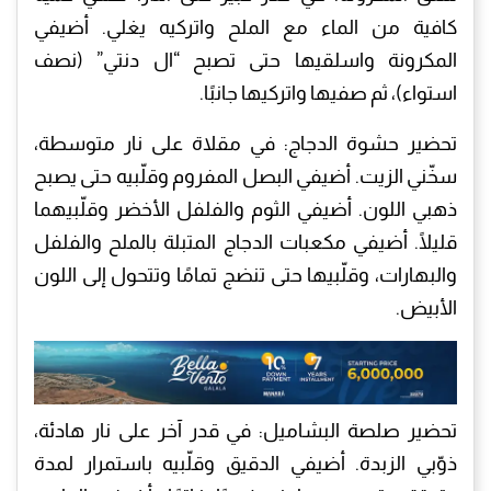
كافية من الماء مع الملح واتركيه يغلي. أضيفي
المكرونة واسلقيها حتى تصبح “ال دنتي” (نصف
استواء)، ثم صفيها واتركيها جانبًا.
​تحضير حشوة الدجاج: في مقلاة على نار متوسطة،
سخّني الزيت. أضيفي البصل المفروم وقلّبيه حتى يصبح
ذهبي اللون. أضيفي الثوم والفلفل الأخضر وقلّبيهما
قليلًا. أضيفي مكعبات الدجاج المتبلة بالملح والفلفل
والبهارات، وقلّبيها حتى تنضج تمامًا وتتحول إلى اللون
الأبيض.
​تحضير صلصة البشاميل: في قدر آخر على نار هادئة،
ذوّبي الزبدة. أضيفي الدقيق وقلّبيه باستمرار لمدة