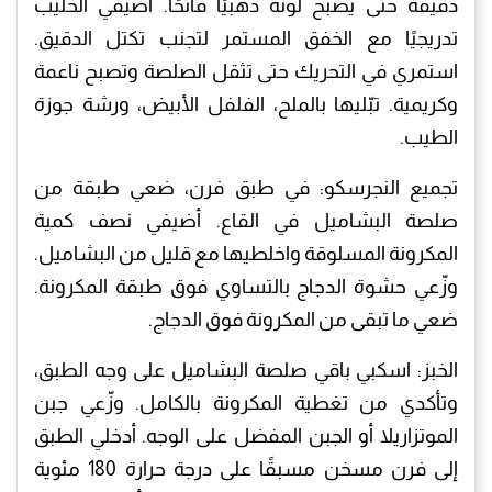
دقيقة حتى يصبح لونه ذهبيًا فاتحًا. أضيفي الحليب
تدريجيًا مع الخفق المستمر لتجنب تكتل الدقيق.
استمري في التحريك حتى تثقل الصلصة وتصبح ناعمة
وكريمية. تبّليها بالملح، الفلفل الأبيض، ورشة جوزة
الطيب.
​تجميع النجرسكو: في طبق فرن، ضعي طبقة من
صلصة البشاميل في القاع. أضيفي نصف كمية
المكرونة المسلوقة واخلطيها مع قليل من البشاميل.
وزّعي حشوة الدجاج بالتساوي فوق طبقة المكرونة.
ضعي ما تبقى من المكرونة فوق الدجاج.
​الخبز: اسكبي باقي صلصة البشاميل على وجه الطبق،
وتأكدي من تغطية المكرونة بالكامل. وزّعي جبن
الموتزاريلا أو الجبن المفضل على الوجه. أدخلي الطبق
إلى فرن مسخن مسبقًا على درجة حرارة 180 مئوية