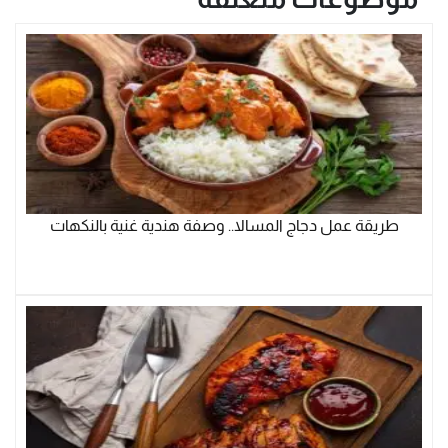
طريقة عمل دجاج المسالا.. وصفة هندية غنية بالنكهات