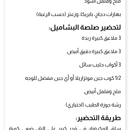
​ملح وفلفل أسود
​بهارات دجاج، بابريكا، وزعتر (حسب الرغبة)
​لتحضير صلصة البشاميل:
​3 ملاعق كبيرة زبدة
​3 ملاعق كبيرة دقيق أبيض
​3 أكواب حليب سائل
​1/2 كوب جبن موتزاريلا أو أي جبن مفضل للوجه
​ملح وفلفل أبيض
​رشة جوزة الطيب (اختياري)
​طريقة التحضير:
​سلق المكرونة: في قدر كبير على النار، ضعي كمية