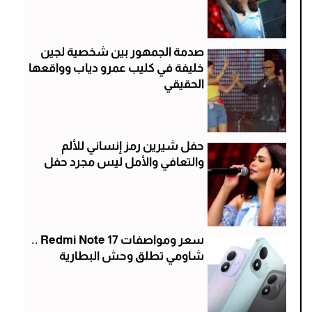
صدمة الجمهور بين شخصية لجين
خليفة في كليب عمرو دياب وواقعها
الحقيقي
حفل شيرين رمز إنساني للألم
والتعافي والأمل ليس مجرد حفل
سعر ومواصفات Redmi Note 17 ..
شاومي تطلق وحش البطارية