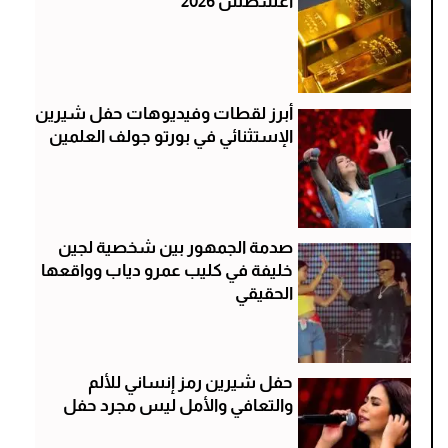
أغسطس 2026
أبرز لقطات وفيديوهات حفل شيرين
الإستثنائي في بورتو جولف العلمين
صدمة الجمهور بين شخصية لجين
خليفة في كليب عمرو دياب وواقعها
الحقيقي
حفل شيرين رمز إنساني للألم
والتعافي والأمل ليس مجرد حفل