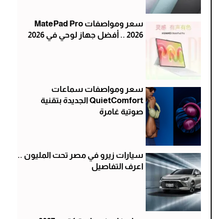
سعر ومواصفات MatePad Pro
2026 .. أفضل جهاز لوحي في 2026
سعر ومواصفات سماعات
QuietComfort الجديدة بتقنية
صوتية غامرة
سيارات زيرو في مصر تحت المليون ..
اعرف التفاصيل