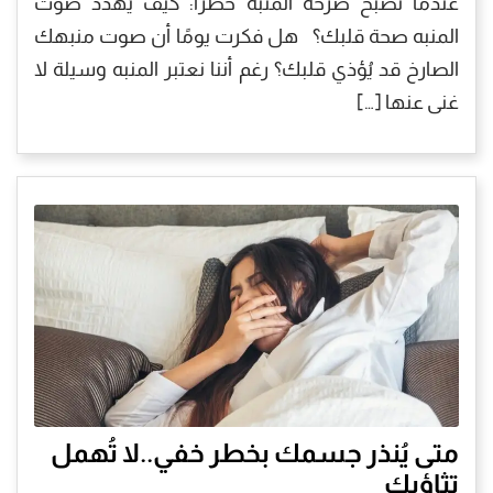
عندما تُصبح صرخة المنبه خطرًا: كيف يُهدد صوت
المنبه صحة قلبك؟ هل فكرت يومًا أن صوت منبهك
الصارخ قد يُؤذي قلبك؟ رغم أننا نعتبر المنبه وسيلة لا
غنى عنها […]
متى يُنذر جسمك بخطر خفي..لا تُهمل
تثاؤبك