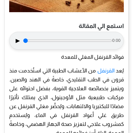
استمع الي المقالة
►
0:00
فوائد القرنفل المغلي للمعدة
يُعد
القرنفل
من الأعشاب الطبية التي استُخدمت منذ
قرون في الطب التقليدي، خاصةً في الهند والصين.
ويتميز بخصائصه العلاجية القوية، بفضل احتوائه على
مركبات طبيعية مثل الأوجينول، الذي يمتلك تأثيرًا
مضادًا للبكتيريا والالتهابات. ويُحضَّر مغلي القرنفل عن
طريق غلي أعواد القرنفل في الماء، ويُستخدم
كمشروب علاجي لتعزيز صحة الجهاز الهضمي، وخاصةً
المعدة. إليك أبرز فوائده للمعدة: