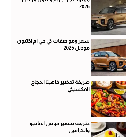
2026
سعر ومواصفات كي جي ام اكتيون
موديل 2026
طريقة تحضير فاهيتا الدجاج
المكسيكي
طريقة تحضير موس المانجو
والكراميل