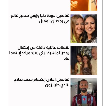
تفاصيل عودة دنيا وإيمي سمير غانم
في رمضان المقبل
لقطات عائلية دافئة من إحتفال
روجينا وأشرف زكي بعيد ميلاد إبنتهما
مايا
تفاصيل إعلان إنضمام محمد صلاح
لنادي طرابزون