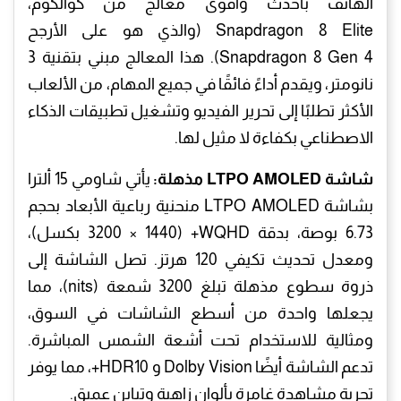
الهاتف بأحدث وأقوى معالج من كوالكوم،
Snapdragon 8 Elite (والذي هو على الأرجح
Snapdragon 8 Gen 4). هذا المعالج مبني بتقنية 3
نانومتر، ويقدم أداءً فائقًا في جميع المهام، من الألعاب
الأكثر تطلبًا إلى تحرير الفيديو وتشغيل تطبيقات الذكاء
الاصطناعي بكفاءة لا مثيل لها.
شاشة LTPO AMOLED مذهلة:
يأتي شاومي 15 ألترا
بشاشة LTPO AMOLED منحنية رباعية الأبعاد بحجم
6.73 بوصة، بدقة WQHD+ (3200 × 1440 بكسل)،
ومعدل تحديث تكيفي 120 هرتز. تصل الشاشة إلى
ذروة سطوع مذهلة تبلغ 3200 شمعة (nits)، مما
يجعلها واحدة من أسطع الشاشات في السوق،
ومثالية للاستخدام تحت أشعة الشمس المباشرة.
تدعم الشاشة أيضًا Dolby Vision و HDR10+، مما يوفر
تجربة مشاهدة غامرة بألوان زاهية وتباين عميق.