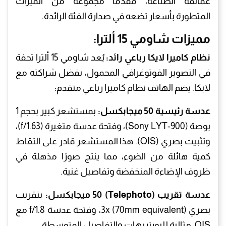
عمالقة الصناعة، مقدمًا مجموعة من الميزات
المتطورة بأسعار تضعه في صدارة الفئة الرائدة.
مميزات شاومي 15 ألترا:
نظام كاميرا لايكا رباعي رائد:
يُعد شاومي 15 ألترا تحفة
في التصوير الفوتوغرافي المحمول، بفضل شراكته مع
لايكا. يضم الهاتف نظام كاميرا رباعي متقدم:
عدسة رئيسية 50 ميجابكسل:
بمستشعر كبير بحجم 1
بوصة (Sony LYT-900)، وفتحة عدسة متغيرة (f/1.63)،
وتثبيت بصري (OIS). هذا المستشعر قادر على التقاط
كمية هائلة من الضوء، مما ينتج صورًا مذهلة في
ظروف الإضاءة المنخفضة وتفاصيل غنية.
عدسة تقريب (Telephoto) 50 ميجابكسل:
بتقريب
بصري 3x (70mm equivalent)، وفتحة عدسة f/1.8 مع
OIS، مثالية للبورتريهات والتفاصيل المتوسطة.