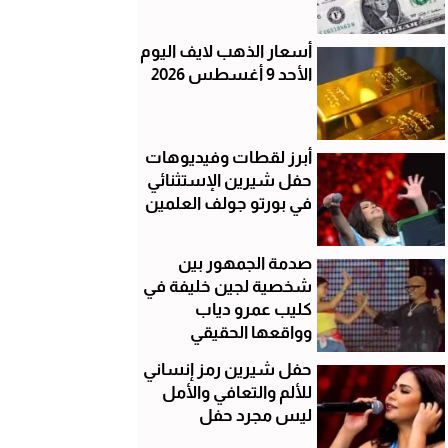
أسعار الذهب لايف اليوم
الأحد 9 أغسطس 2026
أبرز لقطات وفيديوهات
حفل شيرين الإستثنائي
في بورتو جولف العلمين
صدمة الجمهور بين
شخصية لجين خليفة في
كليب عمرو دياب
وواقعها الحقيقي
حفل شيرين رمز إنساني
للألم والتعافي والأمل
ليس مجرد حفل