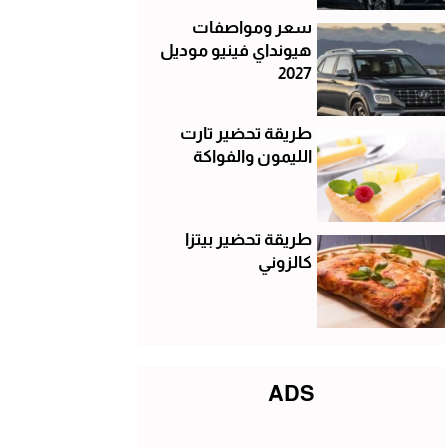
سعر ومواصفات
هيونداي فينيو موديل
2027
طريقة تحضير تارت
الليمون والفواكة
طريقة تحضير بيتزا
كالزوني
ADS