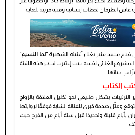
ة وصفتها نجلاء بدر بأنها “
إرتباط جاد
” أو خطوبة غير
 عاش الطرفان لحظات إنسانية وفنية قريبة للغاية
ي قيام محمد منير بغناء أغنيته الشهيرة “
لما النسيم
”
المشروع الغنائي نفسه حيث إعتبرت نجلاء هذه اللفتة
ا في حياتها.
كتب الكتاب
 الترتيبات بشكل طبيعي نحو تكليل العلاقة بالزواج
 متوقع ومثّل صدمة كبرى للفنانة الشابة فوفقًا لروايتها
 بأيام قليلة وتحديدًا قبل ستة أيام من الفرح حيث
تف