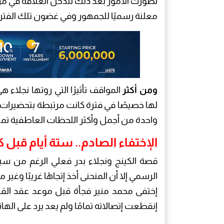
تطورت الأمور بعد ذلك لتدخل العلاقة في مرحل
معلنة رسميًا للجمهور وفي غضون تلك الفترة
ومن أكثر
المواقف تأثيرًا التي روتها نجلاء ه
لها خصيصًا في فترة كانت مرتبطة بتحضيرات 
واحدة من أجمل وأكثر اللحظات العاطفية تميزً
الإختفاء الصادم.. ستة أيام قبل 
قصة الكينج ونجلاء بدر فعلي الرغم من سير
الرسمي إلا أن المنحنى أخذ إتجاهًا غريبًا وغير
إختفى محمد منير فجأة قبل موعد عقد القران
إنقطعت إتصالاته تمامًا ولم يعد يرد على الها