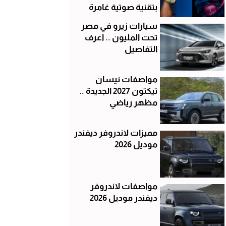
بتقنية صوتية غامرة
سيارات زيرو في مصر
تحت المليون .. اعرف
التفاصيل
مواصفات نيسان
تيكتون 2027 الجديدة ..
مظهر رياضي
مميزات لاندروفر ديفندر
موديل 2026
مواصفات لاندروفر
ديفندر موديل 2026