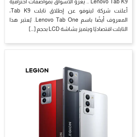
Lenovo Tab K9 .. يغزو الأسواق بمواصفات احترافية
أعلنت شركة لينوفو عن إطلاق تابلت Tab K9،
المعروف أيضًا باسم Lenovo Tab One. يُعتبر هذا
التابلت اقتصاديًا ويتميز بشاشة LCD بحجم […]