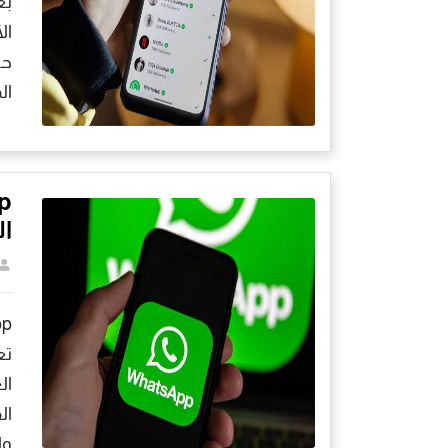
بع
ال
حي
ال
ا
تع
ال
ال
وا