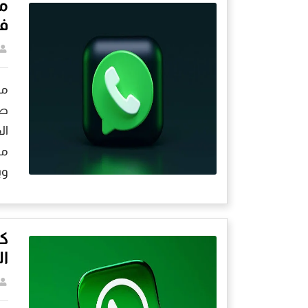
مي
ف
مي
ال
وي
كل
ا