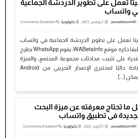
تا تعمل على تطوير الدردشة الجماعية
ي واتساب
yousefzoom147
,
2 نوفمبر, 2023,
تكنولوجيا
,
Comments Disabled
تا تعمل على تطوير الدردشة الجماعية في واتساب
طبقا ذكره موقع WABetaInfo، يقوم WhatsApp بطرح
قدرة على تثبيت محادثات مجموعة المجتمع، والميزة
متاحة حاليًا لمختبري الإصدار التجريبي من Android
مكن […]
 ما تحتاج معرفته عن ميزة البحث
لجديدة فى تطبيق واتساب
yousefzoom147
,
1 أكتوبر, 2023,
تكنولوجيا
,
Comments Disabled