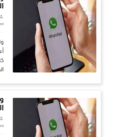
ال
ed
وا
كا
ال
و
ال
ed