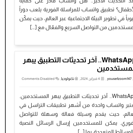
د التحديث الأخير.. هل واتساب قادر على حماية
أطفال؟ تطبيق واتساب للمراسلة الفورية يلعب دوراً
وياً في تطوير البيئة الاجتماعية عبر العالم، حيث يمكّن
مستخدمين من التواصل السريع والفعّال مع […]
WhatsApp.. آخر تحديثات التطبيق يبهر
لمستخدمين
yousefzoom147
,
4 فبراير, 2024,
تكنولوجيا
,
Comments Disabled
WhatsApp.. آخر تحديثات التطبيق يبهر المستخدمين.
تبر واتساب واحدة من أشهر تطبيقات التراسل في
عالم، حيث يقدم وسيلة فعالة وسهلة للتواصل
فوري. يمكن للمستخدمين إرسال الرسائل النصية
لوسائط المتعددة، بما […]