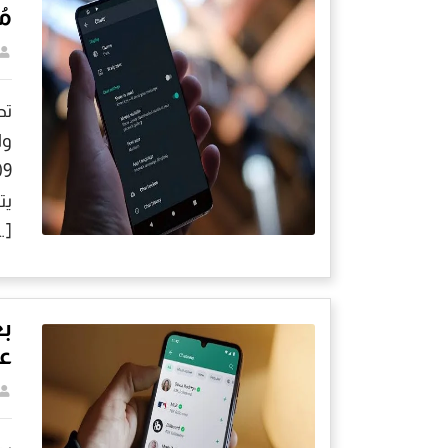
مُ
تح
وا
…]
بع
عل