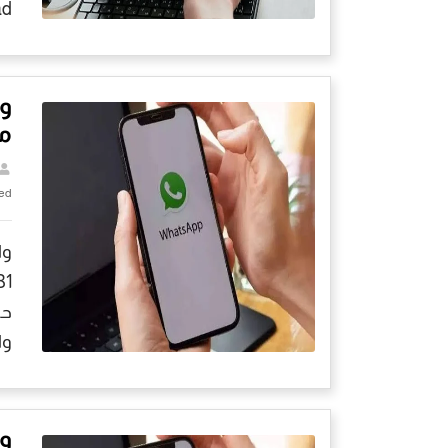
iPad بشكل 
وا
مك
ed
وا
حا
وا
و