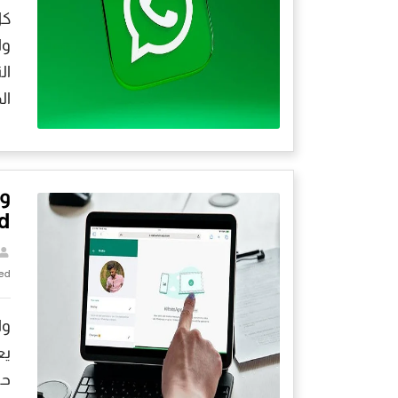
كل
ال
الم
و
Pad
ed