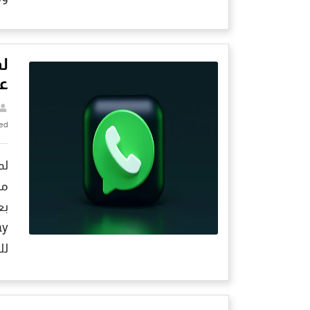
لم
ع
ed
لم
لل