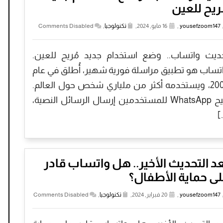
ريح للعين
yousefzoom147
,
16 مايو, 2024,
تكنولوجيا
,
Comments Disabled
ديث واتساب.. وضع استخدام جديد مُريح للعين.
تساب هو تطبيق مراسلة فورية شهير، أُطلق في عام
2009، ويستخدمه أكثر من ملياري شخص حول العالم.
يتيح WhatsApp للمستخدمين إرسال الرسائل النصية،
[
د التحديث الأخير.. هل واتساب قادر
ى حماية الأطفال؟
yousefzoom147
,
20 فبراير, 2024,
تكنولوجيا
,
Comments Disabled