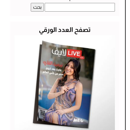
البحث
عن:
تصفح العدد الورقي