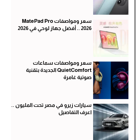
سعر ومواصفات MatePad Pro
2026 .. أفضل جهاز لوحي في 2026
سعر ومواصفات سماعات
QuietComfort الجديدة بتقنية
صوتية غامرة
سيارات زيرو في مصر تحت المليون ..
اعرف التفاصيل