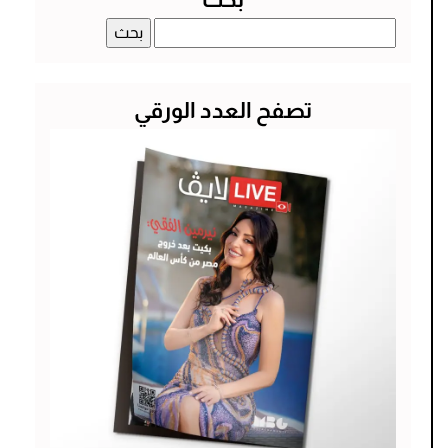
البحث
عن:
تصفح العدد الورقي