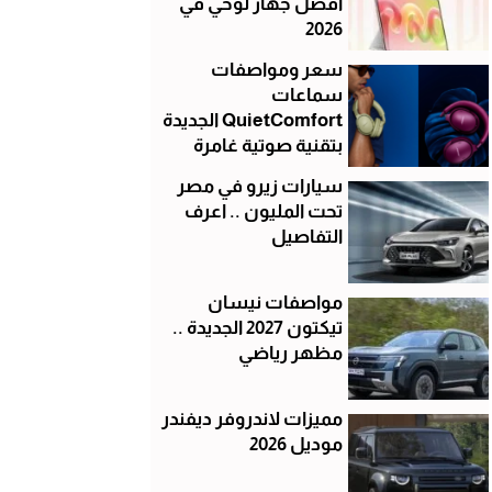
أفضل جهاز لوحي في
2026
سعر ومواصفات
سماعات
QuietComfort الجديدة
بتقنية صوتية غامرة
سيارات زيرو في مصر
تحت المليون .. اعرف
التفاصيل
مواصفات نيسان
تيكتون 2027 الجديدة ..
مظهر رياضي
مميزات لاندروفر ديفندر
موديل 2026