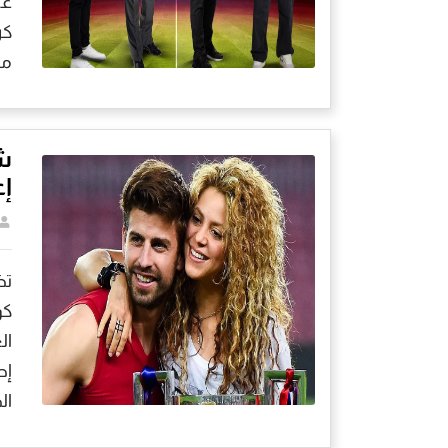
كر
مونديال
ش
إع
تض
كو
ال
إط
ال