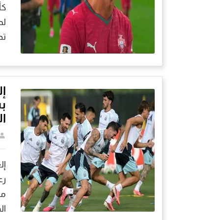
لح
تد
إل
ب
ال
إل
رع
مد
ال