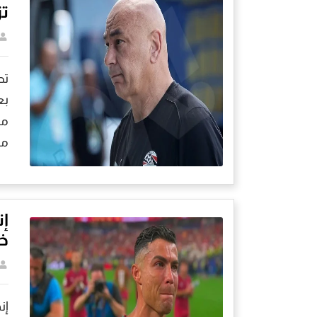
تز
تص
بع
مب
مس
إن
خر
إن