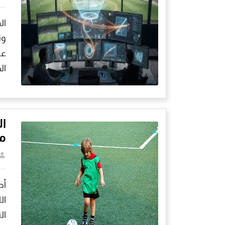
ال
ال
ال
م
أص
ال
ال