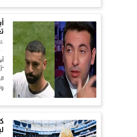
أب
تغ
أب
“أ
ال
وا
لب