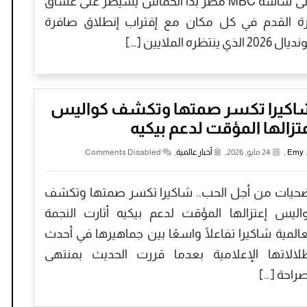
على شاشة MBC مصر بدأ الحماس يسيطر على عشاق
ة القدم في كل مكان مع إقتراب إنطلاق صافرة
 2026 الذي ينتظره الملايين […]
اكيرا تكسر صمتها وتكشف كواليس
تزالها المؤقت لدعم بيكيه
Emy
,
24 مايو, 2026,
أخبار عالمية
,
Comments Disabled
حيات من أجل الحب.. شاكيرا تكسر صمتها وتكشف
اليس إعتزالها المؤقت لدعم بيكيه أثارت النجمة
عالمية شاكيرا تفاعلًا واسعًا بين جماهيرها في أحدث
لالاتها الإعلامية بعدما قررت الحديث بمنتهى
صراحة […]