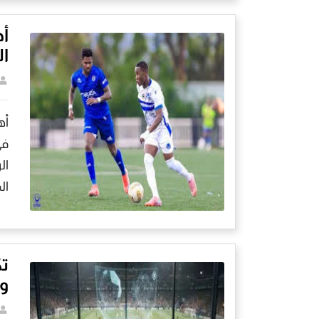
أه
ال
أه
في
ال
ال
تك
وث