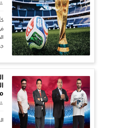
ال
جد
م