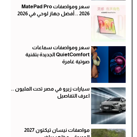
سعر ومواصفات MatePad Pro
2026 .. أفضل جهاز لوحي في 2026
سعر ومواصفات سماعات
QuietComfort الجديدة بتقنية
صوتية غامرة
سيارات زيرو في مصر تحت المليون ..
اعرف التفاصيل
مواصفات نيسان تيكتون 2027