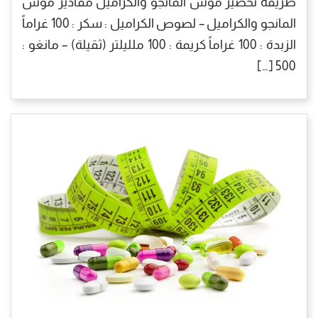
طريقة تحضير موس المانجو والكراميل مقادير موس
المانجو والكراميل – لصوص الكراميل : سكر : 100 غراماً
الزبدة : 100 غراماً كريمة : 100 ملليلتر (ثقيلة) – مانغو :
500 […]