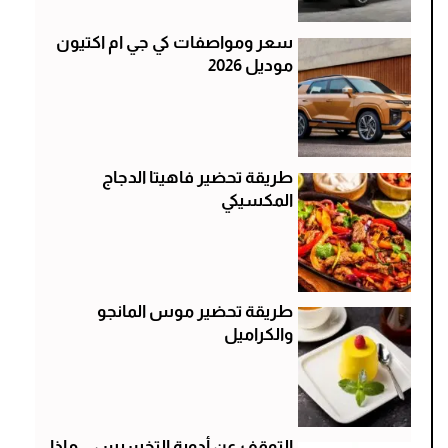
سعر ومواصفات كي جي ام اكتيون
موديل 2026
طريقة تحضير فاهيتا الدجاج
المكسيكي
طريقة تحضير موس المانجو
والكراميل
التوقف عن أدوية التخسيس .. ماذا