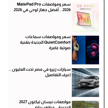
سعر ومواصفات MatePad Pro
2026 .. أفضل جهاز لوحي في 2026
سعر ومواصفات سماعات
QuietComfort الجديدة بتقنية
صوتية غامرة
سيارات زيرو في مصر تحت المليون ..
اعرف التفاصيل
مواصفات نيسان تيكتون 2027
الجديدة .. مظهر رياضي