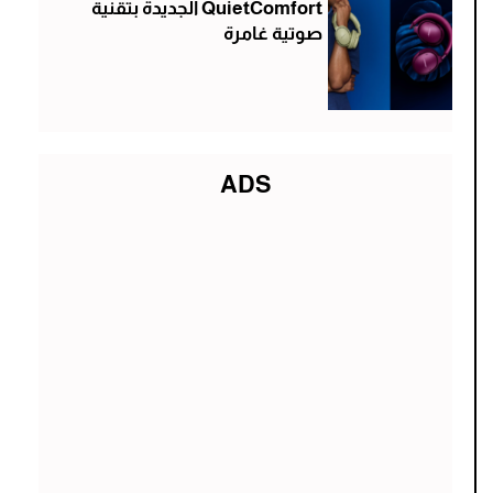
QuietComfort الجديدة بتقنية
صوتية غامرة
ADS