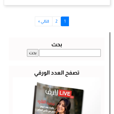
1
2
التالي »
بحث
البحث
عن:
تصفح العدد الورقي