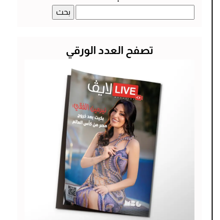
البحث
عن:
تصفح العدد الورقي