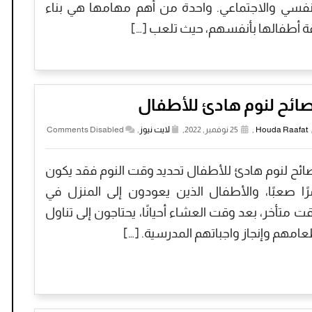
نفسي والاجتماعي. واحدة من أهم مهامها هي بناء
ة أطفالها بأنفسهم، حيث تلعب […]
ائح لنوم هادئ للأطفال
Houda Raafat
,
25 نوفمبر, 2022,
لايت نيوز
,
Comments Disabled
ائح لنوم هادئ للأطفال تحديد وقت النوم فقد يكون
رًا صعبًا، والأطفال الذين يعودون إلى المنزل في
ت متأخر، بعد وقت العشاء أحيانًا، يحتاجون إلى تناول
امهم وإنجاز واجباتهم المدرسية. […]