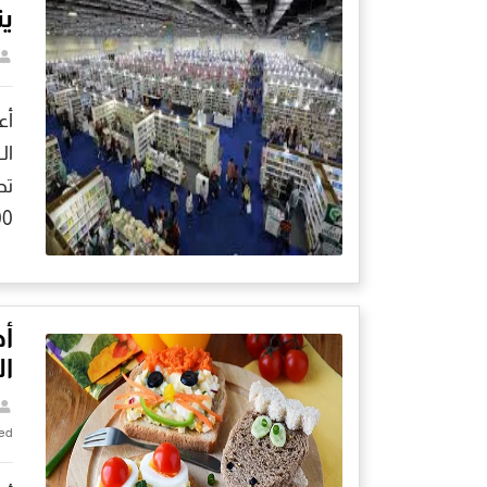
ين
أع
تح
1200 دار
أط
ال
ed