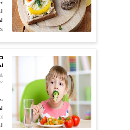
أط
ال
ال
بد
ص
ن
ed
صح
ال
لت
ال