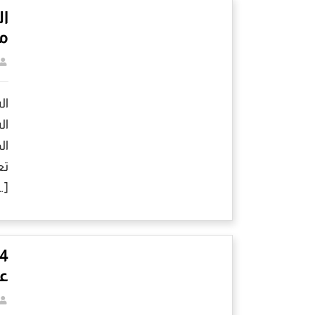
ال
مع
ال
ال
ال
تع
…]
عن