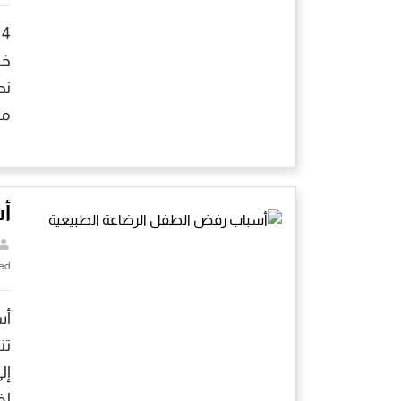
4
خا
نص
مر
أ
ed
أس
تن
إل
لف