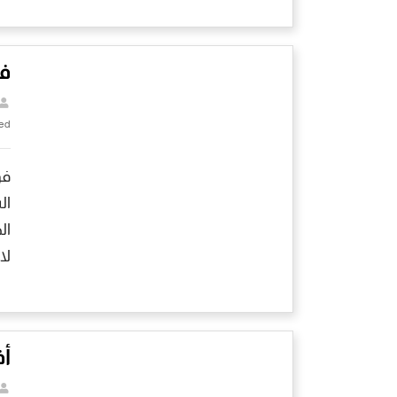
فو
ed
فو
ال
ال
لا
أف