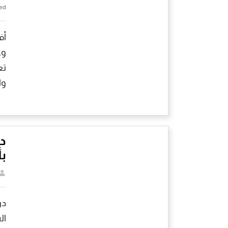
ed
أف
وغ
تع
وا
دو
ب
دو
ال