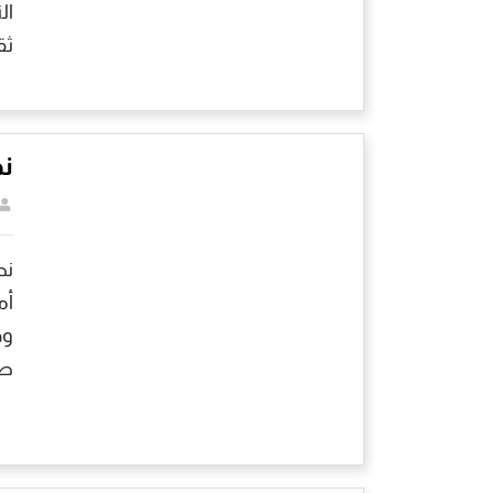
ال
ثق
نص
نص
أم
وق
طع