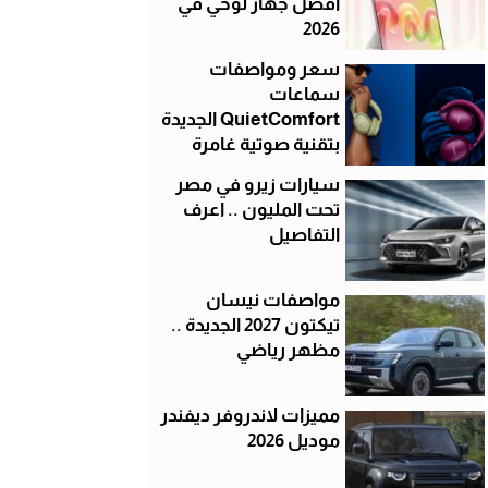
أفضل جهاز لوحي في
2026
سعر ومواصفات
سماعات
QuietComfort الجديدة
بتقنية صوتية غامرة
سيارات زيرو في مصر
تحت المليون .. اعرف
التفاصيل
مواصفات نيسان
تيكتون 2027 الجديدة ..
مظهر رياضي
مميزات لاندروفر ديفندر
موديل 2026