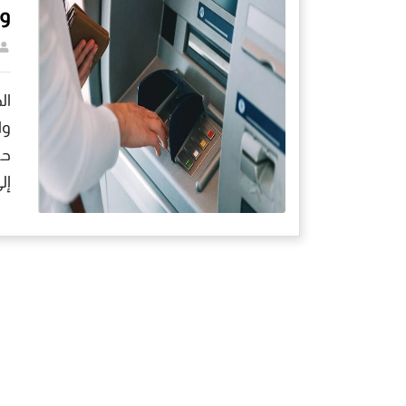
وATM وانستابا
وا
حي
إلى 70 ألف جنيه، بينم