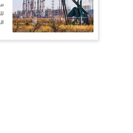
لل
ال