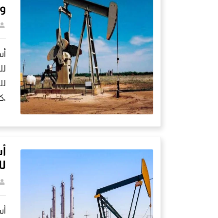
و85.05 دولار للخام الأمري
لل
،ك
لل