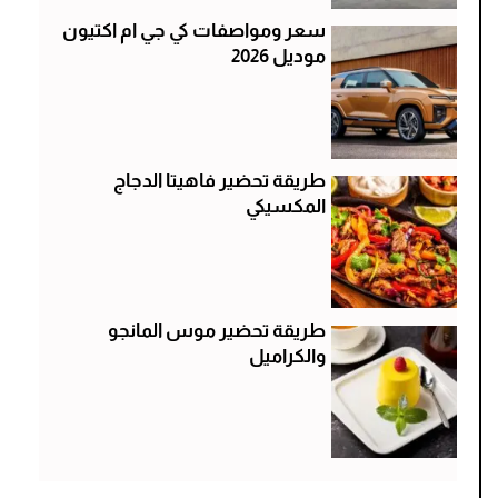
سعر ومواصفات كي جي ام اكتيون
موديل 2026
طريقة تحضير فاهيتا الدجاج
المكسيكي
طريقة تحضير موس المانجو
والكراميل