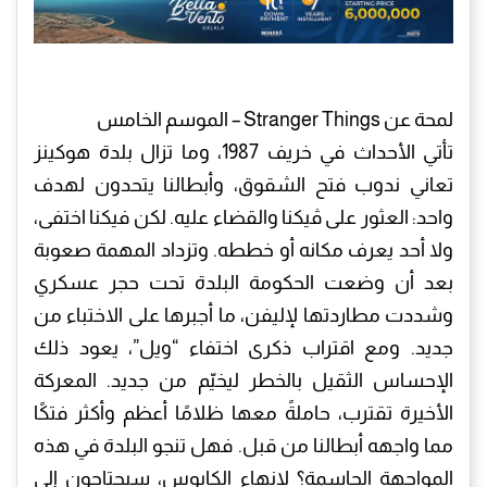
لمحة عن Stranger Things – الموسم الخامس
تأتي الأحداث في خريف 1987، وما تزال بلدة هوكينز
تعاني ندوب فتح الشقوق، وأبطالنا يتحدون لهدف
واحد: العثور على ڤيكنا والقضاء عليه. لكن فيكنا اختفى،
ولا أحد يعرف مكانه أو خططه. وتزداد المهمة صعوبة
بعد أن وضعت الحكومة البلدة تحت حجر عسكري
وشددت مطاردتها لإليفن، ما أجبرها على الاختباء من
جديد. ومع اقتراب ذكرى اختفاء “ويل”، يعود ذلك
الإحساس الثقيل بالخطر ليخيّم من جديد. المعركة
الأخيرة تقترب، حاملةً معها ظلامًا أعظم وأكثر فتكًا
مما واجهه أبطالنا من قبل. فهل تنجو البلدة في هذه
المواجهة الحاسمة؟ لإنهاء الكابوس، سيحتاجون إلى