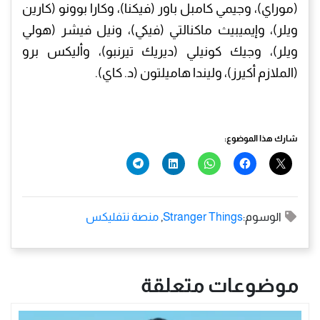
(موراي)، وجيمي كامبل باور (فيكنا)، وكارا بوونو (كارين
ويلر)، وإيميبيث ماكنالتي (فيكي)، ونيل فيشر (هولي
ويلر)، وجيك كونيلي (ديريك تيرنبو)، وأليكس برو
(الملازم أكيرز)، وليندا هاميلتون (د. كاي).
شارك هذا الموضوع:
الوسوم:
Stranger Things
,
منصة نتفليكس
موضوعات متعلقة