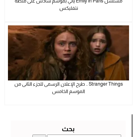
مسلسل Emily in Paris يأتي بموسم سادس على منصة
نتفليكس
Stranger Things .. طرح الإعلان الرسمى للجزء الثانى من
الموسم الخامس
بحث