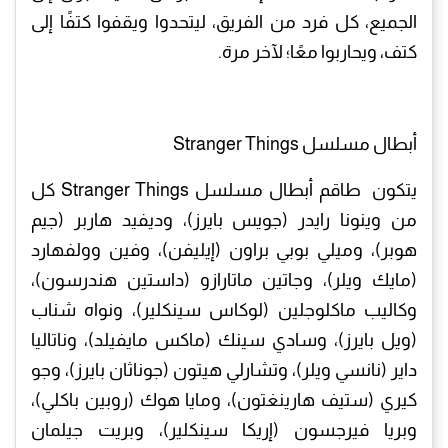
الجميع، كل فرد من الفريق، ليتحدوا ويقفوا كتفًا إلى
كتف، ويحاربوا معًا؛ لآخر مرة.
أبطال مسلسل Stranger Things
يتكون طاقم أبطال مسلسل Stranger Things كل
من وينونا رايدر (جويس بايرز)، وديفيد هاربر (جيم
هوبر)، وميلي بوبي براون (إيليفن)، وفين وولفهارد
(مايك ويلر)، وجاتين ماتارازو (داستين هندرسون)،
وكاليب ماكلوجلين (لوكاس سينكلير)، ونواه شناب
(ويل بايرز)، وسادي سينك (ماكس مايفيلد)، وناتاليا
داير (نانسي ويلر)، وتشارلي هيتون (جوناثان بايرز)، وجو
كيري (ستيف هارينغتون)، ومايا هوك (روبين باكلي)،
وبريا فيرجسون (إريكا سينكلير)، وبريت جيلمان