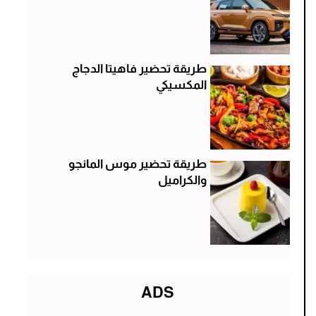
طريقة تحضير فاهيتا الدجاج
المكسيكي
طريقة تحضير موس المانجو
والكراميل
ADS