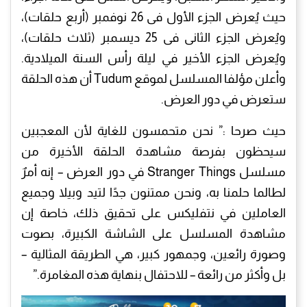
حيث يُعرض الجزء الأول فى 26 نوفمبر (أربع حلقات)،
ويُعرض الجزء الثانى فى 25 ديسمبر (ثلاث حلقات)،
ويُعرض الجزء الأخير في ليلة رأس السنة الميلادية.
وأعلن مؤلفا المسلسل لموقع Tudum أن هذه الحلقة
ستعرض في دور العرض.
حيث صرحا :” نحن متحمسون للغاية لأن المعجبين
سيحظون بفرصة مشاهدة الحلقة الأخيرة من
مسلسل Stranger Things في دور العرض – إنه أمرٌ
لطالما حلمنا به، ونحن ممتنون جدًا لتيد وبيلا وجميع
العاملين في نتفليكس على تحقيق ذلك، خاصة إن
مشاهدة المسلسل على الشاشة الكبيرة، بصوت
وصورة رائعين، وجمهور كبير، هي الطريقة المثالية –
بل وأكثر من رائعة – للاحتفال بنهاية هذه المغامرة.”