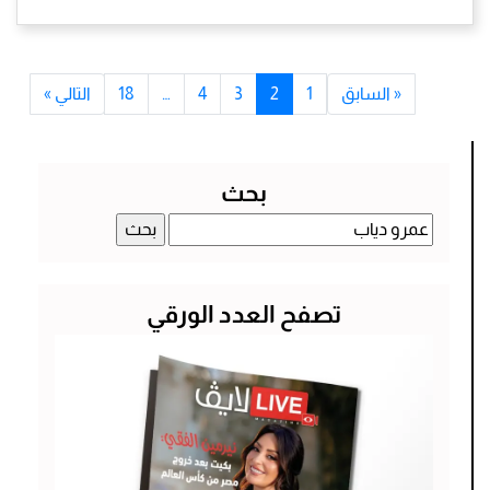
« السابق
1
2
3
4
…
18
التالي »
بحث
البحث
عن:
تصفح العدد الورقي