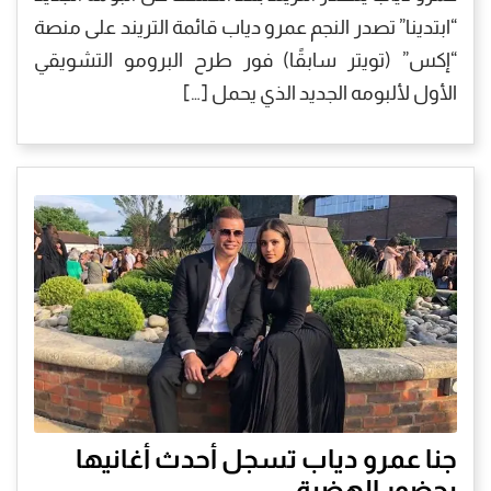
“ابتدينا” تصدر النجم عمرو دياب قائمة التريند على منصة
“إكس” (تويتر سابقًا) فور طرح البرومو التشويقي
الأول لألبومه الجديد الذي يحمل […]
جنا عمرو دياب تسجل أحدث أغانيها
بحضور الهضبة