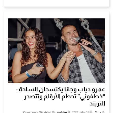
عمرو دياب وجانا يكتسحان الساحة :
“خطفوني” تحطم الأرقام وتتصدر
التريند
Emy
,
31 يوليو, 2025,
مشاهير
,
Comments Disabled