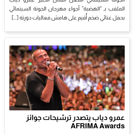
الملقب بـ “الهضبة” أجواء مهرجان الجونة السينمائي
بحفل غنائي ضخم أُقيم على هامش فعاليات دورته […]
عمرو دياب يتصدر ترشيحات جوائز
AFRIMA Awards