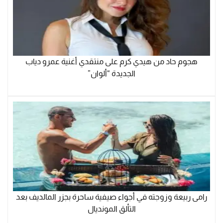
هجوم حاد من هيدي كرم على منتقدي أغنية عمرو دياب
الجديدة “ألوان”
رامی ربیعة وزوجته في أجواء صيفية ساحرة بجزر المالديف بعد
التألق المونديال