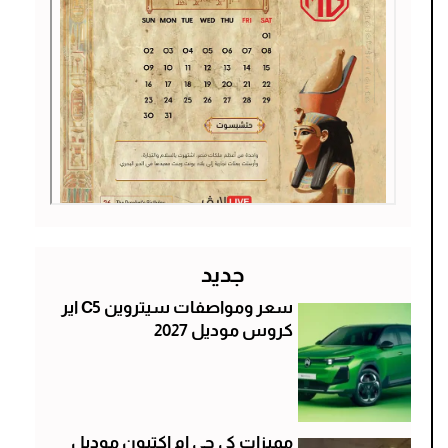
جديد
سعر ومواصفات سيتروين C5 اير
كروس موديل 2027
مميزات كي جي ام اكتيون موديل