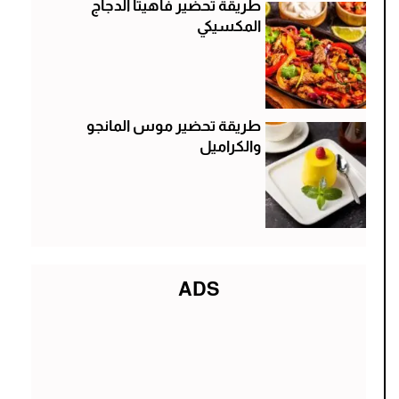
طريقة تحضير فاهيتا الدجاج
المكسيكي
طريقة تحضير موس المانجو
والكراميل
ADS