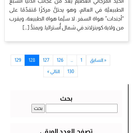
الحيّد المرجاني العظيم يعدُّ من عجائب الدنيا السبع
الطبيعيَّة في العالم، وهو يحتلُّ مركزًا مُتقدِّمًا على
“أجندات” هواة السفر. لا سيَّما هواة الطبيعة، ويقرب
من ولاية كوينزلاند في شمال أُستراليا. ويمتدُّ […]
« السابق
1
…
126
127
128
129
130
التالي »
بحث
البحث
عن:
تصفح العدد الورقي