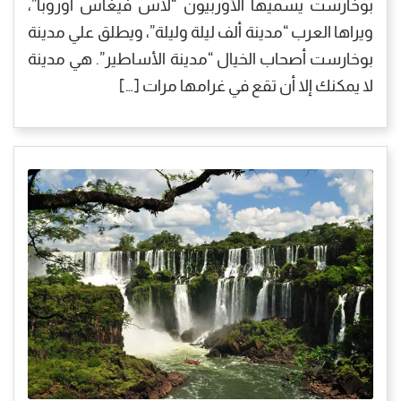
بوخارست يسميها الأوربيون “لاس فيغاس أوروبا”،
ويراها العرب “مدينة ألف ليلة وليلة”، ويطلق علي مدينة
بوخارست أصحاب الخيال “مدينة الأساطير”. هي مدينة
لا يمكنك إلا أن تقع في غرامها مرات […]