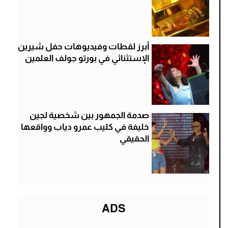
أبرز لقطات وفيديوهات حفل شيرين
الإستثنائي في بورتو جولف العلمين
صدمة الجمهور بين شخصية لجين
خليفة في كليب عمرو دياب وواقعها
الحقيقي
ADS