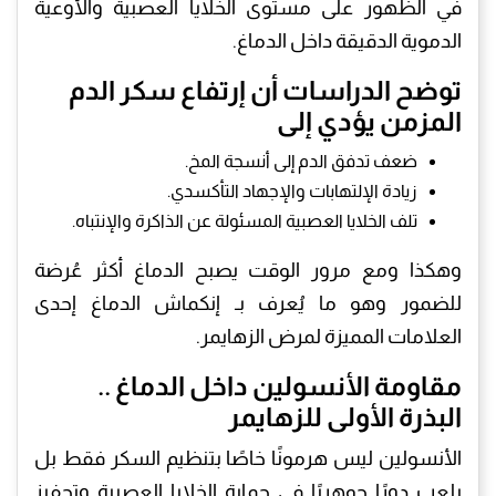
في الظهور على مستوى الخلايا العصبية والأوعية
الدموية الدقيقة داخل الدماغ.
توضح الدراسات أن إرتفاع سكر الدم
المزمن يؤدي إلى
ضعف تدفق الدم إلى أنسجة المخ.
زيادة الإلتهابات والإجهاد التأكسدي.
تلف الخلايا العصبية المسئولة عن الذاكرة والإنتباه.
وهكذا ومع مرور الوقت يصبح الدماغ أكثر عُرضة
للضمور وهو ما يُعرف بـ إنكماش الدماغ إحدى
العلامات المميزة لمرض الزهايمر.
مقاومة الأنسولين داخل الدماغ ..
البذرة الأولى للزهايمر
الأنسولين ليس هرمونًا خاصًا بتنظيم السكر فقط بل
يلعب دورًا جوهريًا في حماية الخلايا العصبية وتحفيز