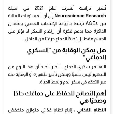
تُشير دراسة نُشرت عام 2021 في مجلة
Neuroscience Research
إلى أن المستويات العالية
من AGEs ترتبط بـ زيادة الإلتهاب العصبي وفقدان
الذاكرة مما يدعم فكرة أن إرتفاع السكر لا يؤثر على
الجسم فقط بل يُصدّأ الدماغ حرفيًا من الداخل.
هل يمكن الوقاية من “السكري
الدماغي”
الزهايمر سكري الدماغ .. الخبر الجيد أن هذا النوع من
التدهور ليس حتميًا ويمكن تأخير ظهوره أو الوقاية منه
عبر التحكم في سكر الدم ونمط الحياة.
أهم النصائح للحفاظ على دماغك حادًا
وصحيًا هي
النظام الغذائي
: إتباع نظام غذائي متوازن منخفض