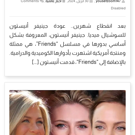
yousefzoom147
,
30 أبريل, 2024,
أخبار عالمية
,
Comments
Disabled
بعد انقطاع شهرين.. عودة جينيفر أنيستون
للسوشيال ميديا. جينيفر أنيستون، المعروفة بشكل
أساسي بدورها في مسلسل “Friends”، هي ممثلة
ومنتجة أمريكية اشتهرت بأدوارها الكوميدية والدرامية.
بالإضافة إلى “Friends“، قدمت أنيستون […]