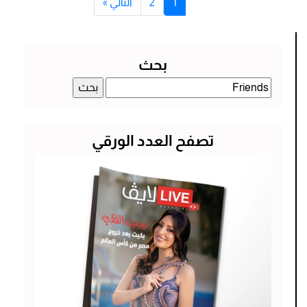
1
2
التالي »
بحث
البحث
عن:
تصفح العدد الورقي