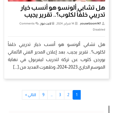
هل تشابي ألونسو هو أنسب خيار
تدريبي خلفاً لكلوب؟.. تقرير يجيب
yousefzoom147
,
14 فبراير, 2024,
لايت نيوز
,
Comments
Disabled
هل تشابي ألونسو هو أنسب خيار تدريبي خلفاً
لكلوب؟.. تقرير يجيب. بعد إعلان المدير الفني الألماني
يورجن كلوب عن تركه لتدريب ليفربول في نهاية
الموسم الجاري 2023-2024، وظهرت العديد من […]
1
2
3
…
9
التالي »