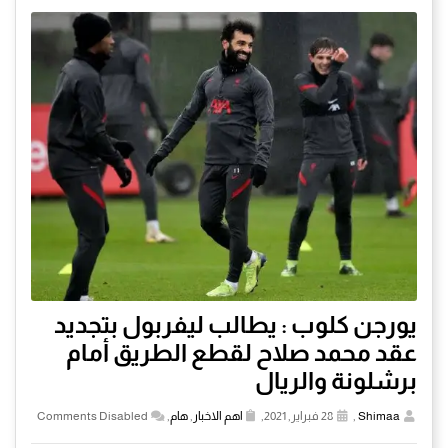
يورجن كلوب : يطالب ليفربول بتجديد
عقد محمد صلاح لقطع الطريق أمام
برشلونة والريال
Shimaa
,
28 فبراير, 2021,
اهم الاخبار
,
هام
,
Comments Disabled