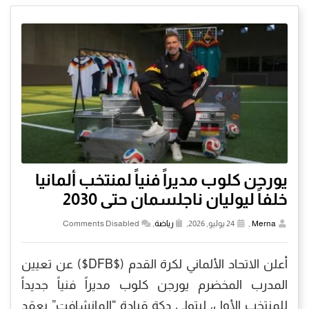
يورجن كلوب مديراً فنياً لمنتخب ألمانيا
خلفاً ليوليان ناجلسمان حتى 2030
Merna
,
24 يوليو, 2026,
رياضة
,
Comments Disabled
أعلن الاتحاد الألماني لكرة القدم ($DFB$) عن تعيين
المدرب المخضرم يورجن كلوب مديراً فنياً جديداً
للمنتخب الأول، ليتولى دكة قيادة “المانشافت” بعقد