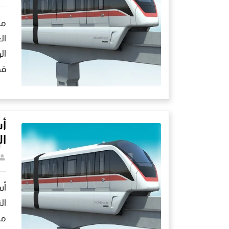
مو
ال
ال
قط
ال
مش