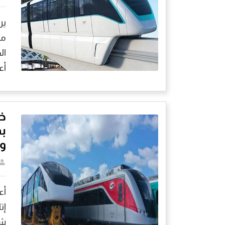
ير
مو
ال
أع
خي
بم
وا
أع
إت
شب