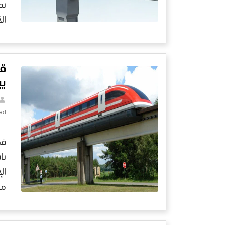
بم
ال
قط
يب
ed
قط
با
ال
مض