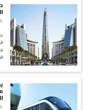
طر
ال
طر
ال
قط
ال
ير
م
ال