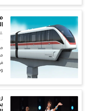
م
ال
مد
مس
في
وذ
رو
ال