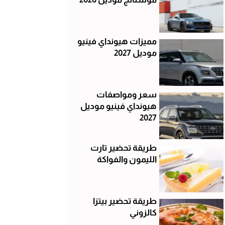
مميزات هيونداي فينيو
موديل 2027
سعر ومواصفات
هيونداي فينيو موديل
2027
طريقة تحضير تارت
الليمون والفواكة
طريقة تحضير بيتزا
كالزوني