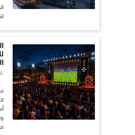
اش
ال
لل
ال
تس
لا
وس
تج