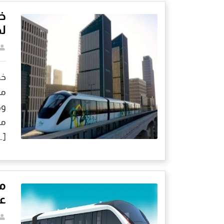
خد
لد
خد
مص
وص
…]
مو
عن