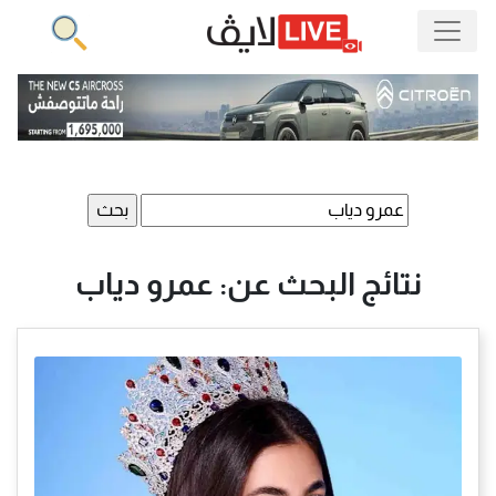
البحث
عن:
نتائج البحث عن: عمرو دياب