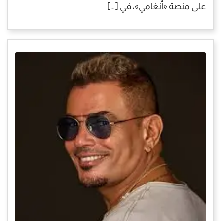
على منصة «أنغامي»، في […]