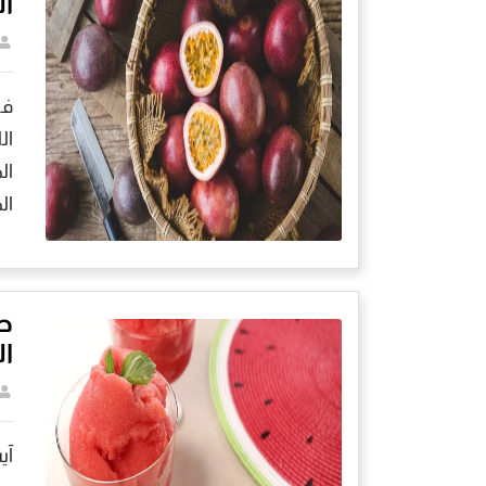
ال
فن
ال
ال
ال
ط
ال
آي