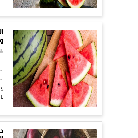
ال
وأ
ال
ال
وا
با
دل