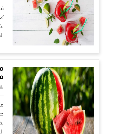
فو
يُ
بف
ال
مخ
م
مخ
صي
بف
ال