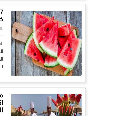
خي
ال
ال
للبطيخ: 7 
مه
اك
ال