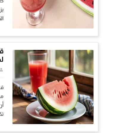
طب
يز
ال
ل
مذ
أن
تك