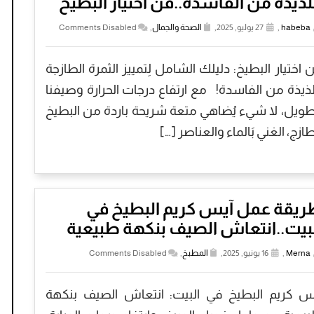
لذيذة من الفاسدة..فن اختيار البطيخ
habeba
,
27 يوليو, 2025,
الصحة والجمال
,
Comments Disabled
 اختيار البطيخ: دليلك الشامل لِتمييز الثمرة الطازجة
لذيذة من الفاسدة! مع ارتفاع درجات الحرارة وصيفنا
طويل، لا شيء يُضاهي متعة شريحة باردة من البطيخ
طازج، الغني بَالماء والعناصر […]
ريقة عمل آيس كريم البطيخ في
بيت..انتعاش الصيف بنكهة طبيعية
Merna
,
16 يونيو, 2025,
المطبخ
,
Comments Disabled
س كريم البطيخ في البيت: انتعاش الصيف بنكهة