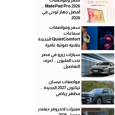
سعر ومواصفات
MatePad Pro 2026 ..
أفضل جهاز لوحي في
2026
سعر ومواصفات
سماعات
QuietComfort الجديدة
بتقنية صوتية غامرة
سيارات زيرو في مصر
تحت المليون .. اعرف
التفاصيل
مواصفات نيسان
تيكتون 2027 الجديدة ..
مظهر رياضي
مميزات لاندروفر ديفندر
موديل 2026