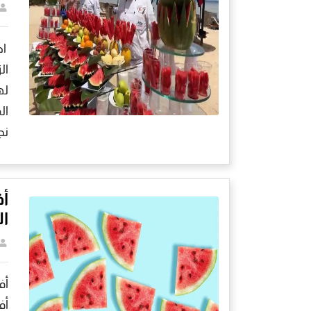
اح
ال
له
ال
نج
أف
ال
أف
أف