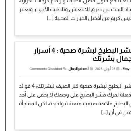
يعية مع حلول فصل الصيف وارتفاع درجات الحرارة،
داد البحث عن طرق للانتعاش وتلطيف الأجواء. ويعتبر
آيس كريم من أفضل الخيارات المحببة […]
قشر البطيخ لبشرة صحية : 4 أسرار
جمال بشرتك
Emy
,
26 أبريل, 2025,
الصحة والجمال
,
Comments Disabled
قشر البطيخ لبشرة صحية كنز الصيف لبشرتك: 4 فوائد
هلة لفرك قشر البطيخ على وجهك لا يخفى على أحد
 البطيخ فاكهة صيفية منعشة ولذيذة، لكن المفاجأة
من في أن […]