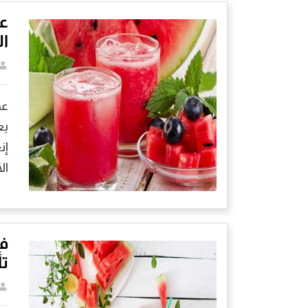
عص
ا
عص
يع
إن
ال
فو
تأ