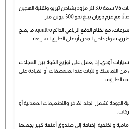
تعتمد السيارة على محرك سداسي الأسطوانات V6 سعة 3.0 لتر مزود بشاحن تيربو وتقنية الهجين
ويرتبط المحرك بناقل حركة أوتوماتيكي من 8 سرعات، مع نظام الدفع الرباعي الدائم quattro، ما يمنح
لف الطرق، سواء داخل المدن أو على الطرق السريعة.
يارات أودي، إذ يعمل على توزيع القوة بين العجلات
ن التماسك والثبات عند المنعطفات أو القيادة على
تلف الظروف.
ية الجودة تشمل الجلد الفاخر والتطعيمات المعدنية أو
ركاب.
امية والخلفية، إضافة إلى صندوق أمتعة كبير يجعلها