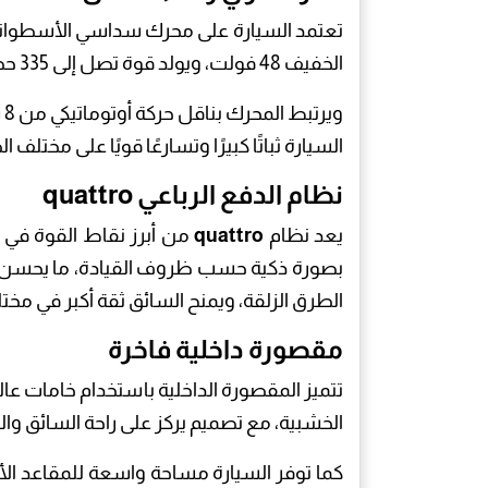
الخفيف 48 فولت، ويولد قوة تصل إلى 335 حصانًا مع عزم دوران يبلغ نحو 500 نيوتن متر.
السيارة ثباتًا كبيرًا وتسارعًا قويًا على مخت
نظام الدفع الرباعي quattro
يعد نظام
quattro
من أبرز نقاط القوة في س
بصورة ذكية حسب ظروف القيادة، ما يحسن م
الطرق الزلقة، ويمنح السائق ثقة أكبر في مخ
مقصورة داخلية فاخرة
تتميز المقصورة الداخلية باستخدام خامات عال
الخشبية، مع تصميم يركز على راحة السائق وال
كما توفر السيارة مساحة واسعة للمقاعد الأم