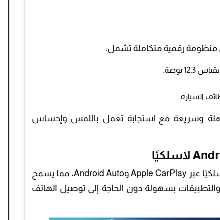
ئف السيارة.
هلة وسريعة مع استجابة تعمل باللمس وإحساس
توفر السيارة إمكانية ربط الهواتف الذكية لاسلكيًا عبر Apple CarPlay وAndroid Auto، مما يسمح
والتطبيقات بسهولة دون الحاجة إلى توصيل الهاتف