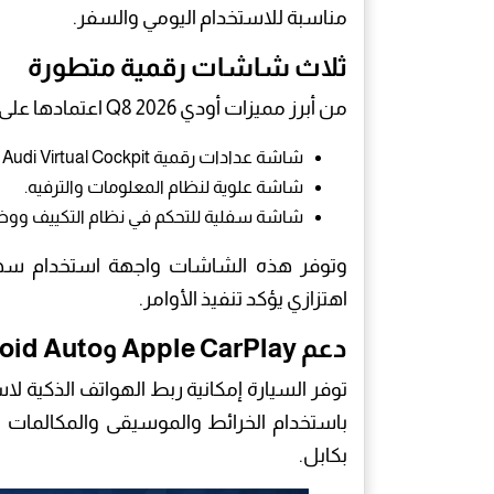
مناسبة للاستخدام اليومي والسفر.
ثلاث شاشات رقمية متطورة
من أبرز مميزات أودي Q8 2026 اعتمادها على منظومة رقمية متكاملة تشمل:
شاشة عدادات رقمية Audi Virtual Cockpit بقياس 12.3 بوصة.
شاشة علوية لنظام المعلومات والترفيه.
شاشة سفلية للتحكم في نظام التكييف ووظا
وتوفر هذه الشاشات واجهة استخدام س
اهتزازي يؤكد تنفيذ الأوامر.
دعم Apple CarPlay وAndroid Auto لاسلكيًا
باستخدام الخرائط والموسيقى والمكالمات 
بكابل.