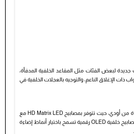
دي في موديل 2026 تجهيزات جديدة لبعض الفئات مثل المقاعد الخلفية المدفأة،
واب ذات الإغلاق الناعم، والتوجيه بالعجلات الخلفية في
تتميز السيارة باستخدام أحدث تقنيات الإضاءة من أودي، حيث تتوفر بمصابيح HD Matrix LED مع
تقنية الليزر في بعض الفئات، بالإضافة إلى مصابيح خلفية OLED رقمية تسمح باختيار أنماط إضاءة