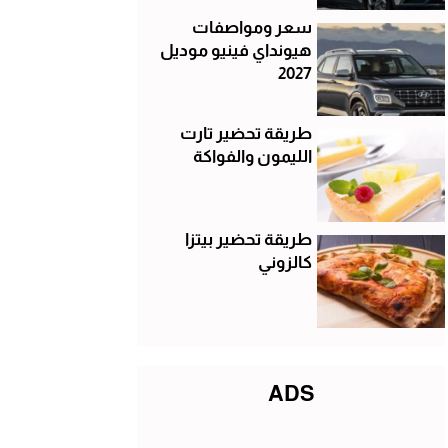
سعر ومواصفات
هيونداي فينيو موديل
2027
طريقة تحضير تارت
الليمون والفواكة
طريقة تحضير بيتزا
كالزوني
ADS