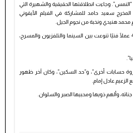
“النمس”. وجاءت انطلاقتها الحقيقية والشهيرة التي
المخرج سعيد حامد للمشاركة في الفيلم الأيقوني
 محمد هنيدي ونخبة من نجوم الجيل.
شاركت الراحلة خلال مسيرتها في حوالي 40 عملًا فنيًا تنوعت بين السينما والتلفزيون والمسرح،
”.
ة حسابات أخرى”، و”حد السكين”، وكان آخر ظهور
الزعيم عادل إمام.
ناته، وألهم ذويها ومحبيها الصبر والسلوان.