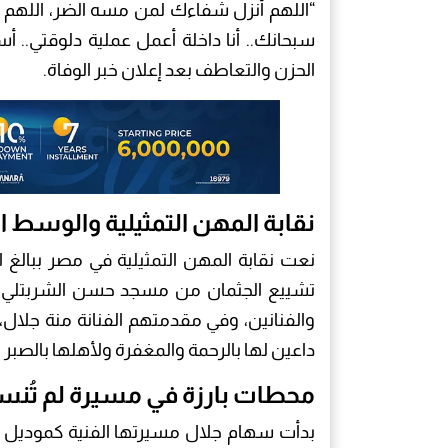
“اللهم أنزل شفاءك لمن مسه الضر، اللهم ا
سبحانك.. أنا داخلة أعمل عملية دلوقتي.. أس
الحزن والتعاطف بعد إعلان خبر الوفاة.
نقابة المهن التمثيلية والوسط ال
نعت نقابة المهن التمثيلية في مصر ببالغ ا
تشييع الجثمان من مسجد حسن الشربتلي ع
والفنانين، وفي مقدمتهم الفنانة منة جلال،
داعين لها بالرحمة والمغفرة ولأهلها بالصبر 
محطات بارزة في مسيرة لم تُنس
بدأت سهام جلال مسيرتها الفنية كموديل ف