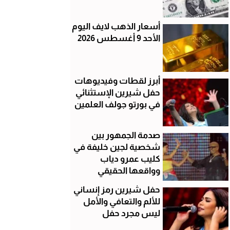
أسعار الذهب لايف اليوم
الأحد 9 أغسطس 2026
أبرز لقطات وفيديوهات
حفل شيرين الإستثنائي
في بورتو جولف العلمين
صدمة الجمهور بين
شخصية لجين خليفة في
كليب عمرو دياب
وواقعها الحقيقي
حفل شيرين رمز إنساني
للألم والتعافي والأمل
ليس مجرد حفل