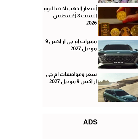
أسعار الذهب لايف اليوم
السبت 8 أغسطس
2026
مميزات ام جى ار اكس 9
موديل 2027
سعر ومواصفات ام جى
ار اكس 9 موديل 2027
ADS