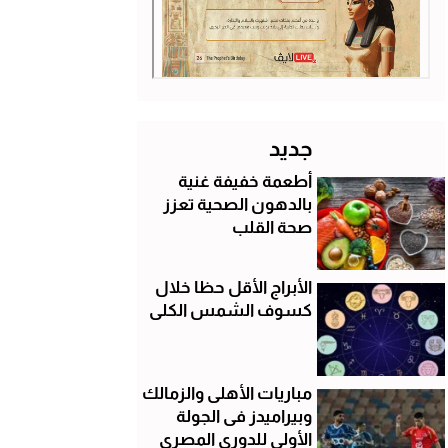
جديد
أطعمة خفيفة غنية
بالدهون الصحية تعزز
صحة القلب
الأبراج الأقل حظا خلال
كسوف الشمس الكلى
مباريات الأهلى والزمالك
وبيراميدز فى الجولة
الأولى للدوري المصري