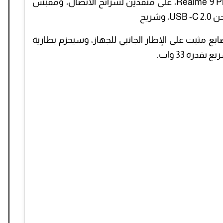
وستشمل الميزات الأخرى بهاتف ريلمي +Realme 9 Pro، على منفذين لشرائح الاتصال، ومقبس
لأصابع مثبت على الإطار الجانبي للجهاز، وسيحزم بطارية