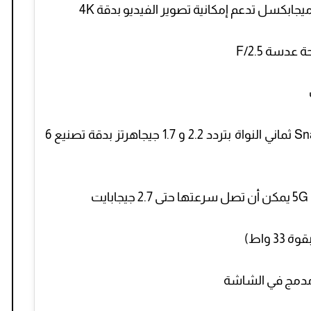
الهاتف يأتي مزود بمعالج Snapdragon 695 5G ثماني النواة بتردد 2.2 و 1.7 جيجاهرتز بدقة تصنيع 6
 واط)
مدمج في الشاشة