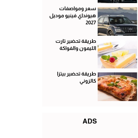
سعر ومواصفات
هيونداي فينيو موديل
2027
طريقة تحضير تارت
الليمون والفواكة
طريقة تحضير بيتزا
كالزوني
ADS