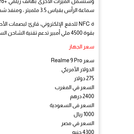
سماعة الرأس بقياس 3.5 ملميتر ، ومنفذ شحن USB -C 2.0، وشريح
ة NFC للدفع الإلكتروني، قارئ لبصمات ا
بقوة 4500 ملي أمبير تدعم تقنية الشاحن السريع بقدرة 33 وات.
سعر الجهاز
سعر Realme 9 Pro
الدولار الأمريكي
275 دولار
السعر في المغرب
2400 درهم
السعر فى السعودية
1000 ريال
السعر في مصر
4300 جنيه