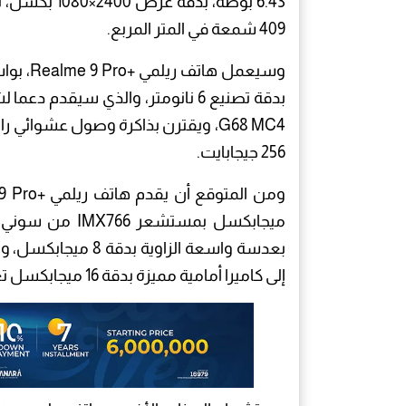
409 شمعة في المتر المربع.
256 جيجابايت.
ميجابكسل بمستشع
إلى كاميرا أمامية مميزة بدقة 16 ميجابكسل تعمل مع تقنيات التعرف على الوجوه.