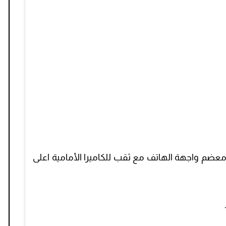
بحجم 6.6 بوصة تغطي معضم واجهة الهاتف مع ثقب للكاميرا الأمامية اعلى