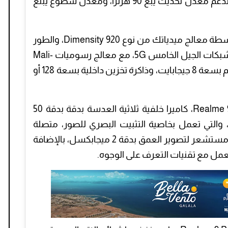
6.43 بوصة، بدقة عرض 2400×1080 بكسل، تدعم معدل تحديث يبغ 90 هرتزا، ومعدل سطوع يبلغ
وسيعمل هاتف ريلمي +Realme 9 Pro، بواسطة معالج ميدياتك من نوع Dimensity 920، والطور
بدقة تصنيع 6 نانومتر، والذي سيقدم دعما لشبكات الجيل الخامس 5G، مع معالج رسوميات Mali-
G68 MC4، ويقترن بذاكرة وصول عشوائي رام بسعة 8 جيجابايت، وذاكرة تخزين داخلية بسعة 128 أو
ومن المتوقع أن يقدم هاتف ريلمي +Realme 9 Pro، كاميرا خلفية ثلاثية العدسة بدقة بدقة 50
ر IMX766 من سوني، والتي تعمل بخاصية التثبيت البصري للصور، متصلة
بعدسة واسعة الزاوية بدقة 8 ميجابكسل، ومستشعر لتصوير العمق بدقة 2 ميجابكسل، بالإضافة