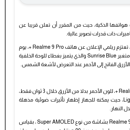
أحدث هواتفها الذكية، حيث من المقرر أن تعلن قريبا عن
ميرات ذات قدرات تصوير عالية.
وبحسب ما ذكره موقع “gsmarena” التقني، تعتزم ريلمي الإعلان عن هاتف Realme 9 Pro +، يوم
16 فبراير القادم، وسيحتوي الهاتف الرائد على متغير Sunrise Blue والذي يتميز بغطاء للوحة الخلفية
 الأزرق الفاتح إلى الأحمر عند التعرض لأشعة الشمس.
المنتظر Realme 9 Pro +، للون الأحمر بدلا من الأزرق خلال 3 ثوان فقط،
من خلال تغير لون الضوء Light Shift Design، حيث يمكنه للجهاز إظهار تأثيرات ضوئية مذهلة
 النهار.
وتبعا للمعلومات، سيأتي هاتف ريلمي +Realme 9 Pro بشاشة من نوع Super AMOLED ، بقياس