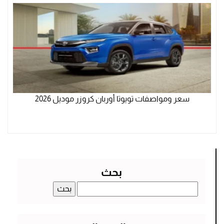
سعر ومواصفات تويوتا أوربان كروزر موديل 2026
بحث
البحث
عن: