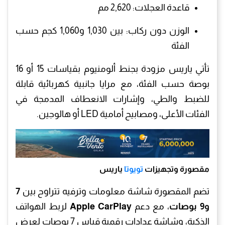
قاعدة العجلات: 2,620 مم
الوزن دون ركاب: بين 1,030 و1,060 كجم حسب
الفئة
تأتي ياريس مزودة بجنط ألومنيوم بقياسات 15 أو 16
بوصة حسب الفئة، مع مرايا جانبية كهربائية قابلة
للضبط والطي، وإشارات الانعطاف المدمجة في
الفئات الأعلى، ومصابيح أمامية LED أو هالوجين.
مقصورة وتجهيزات
تويوتا
ياريس
تضم المقصورة شاشة معلومات وترفيه تتراوح بين
7
و9 بوصات
، مع دعم
Apple CarPlay
لربط الهواتف
الذكية، وشاشة عدادات رقمية قياس 7 بوصات لعرض