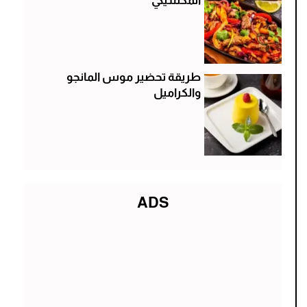
المكسيكي
طريقة تحضير موس المانجو
والكراميل
ADS