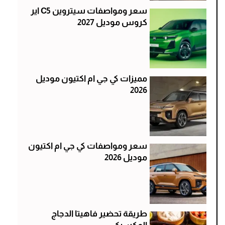
سعر ومواصفات سيتروين C5 اير
كروس موديل 2027
مميزات كي جي ام اكتيون موديل
2026
سعر ومواصفات كي جي ام اكتيون
موديل 2026
طريقة تحضير فاهيتا الدجاج