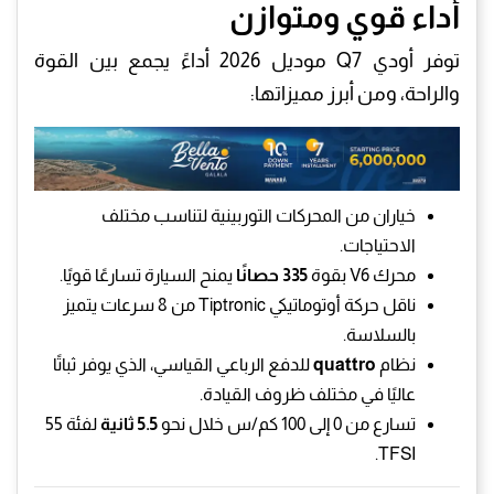
أداء قوي ومتوازن
توفر أودي Q7 موديل 2026 أداءً يجمع بين القوة
والراحة، ومن أبرز مميزاتها:
خياران من المحركات التوربينية لتناسب مختلف
الاحتياجات.
محرك V6 بقوة
335 حصانًا
يمنح السيارة تسارعًا قويًا.
ناقل حركة أوتوماتيكي Tiptronic من 8 سرعات يتميز
بالسلاسة.
نظام
quattro
للدفع الرباعي القياسي، الذي يوفر ثباتًا
عاليًا في مختلف ظروف القيادة.
تسارع من 0 إلى 100 كم/س خلال نحو
5.5 ثانية
لفئة 55
TFSI.