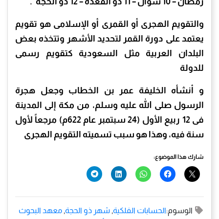
رمضان – 10 شوال – 11 ذو القعدة – 12 ذو الحجة”.
والتقويم الهجرى أو القمرى أو الإسلامى هو تقويم
يعتمد على دورة القمر لتحديد الأشهر وتتخذه بعض
البلدان العربية مثل السعودية كتقويم رسمى
للدولة
و أنشأه الخليفة عمر بن الخطاب وجعل هجرة
الرسول صلى الله عليه وسلم، من مكة إلى المدينة
فى 12 ربیع الأول (24 سبتمبر عام 622م) مرجعاً لأول
سنة فيه، وهذا هو سبب تسميته التقويم الهجرى
شارك هذا الموضوع:
الوسوم:
الحسابات الفلكية
,
شهر ذو الحجة
,
معهد البحوث